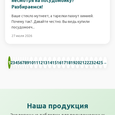
несмотря на посудомойку?
Разбираемся!
Ваше стекло мутнеет, а тарелки пахнут химией.
Почему так?. Давайте честно. Вы ведь купили
посудомоеч...
27 июля 2026
1
→
2
3
4
5
6
7
8
9
10
11
12
13
14
15
16
17
18
19
20
21
22
23
24
25
Наша продукция