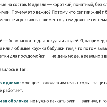
ие на состав. В идеале — короткий, понятный, без 
химии. Почему это важно? Потому что септик живёт 
меньше агрессивных элементов, тем дольше система
 — безопасность для посуды и людей. Я, например, 
и или любимые кружки бабушки тем, что потом вызыв
етки для посудомойки — не дань моде, а реально зд
вилось в Tari:
в одном»:
моющее + ополаскиватель + соль + защита
ё работает.
ая оболочка:
не нужно пачкать руки — закинул, и г