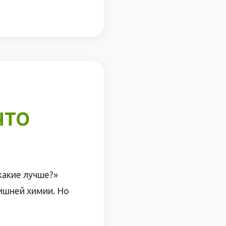
ЧТО
какие лучше?»
лишней химии. Но