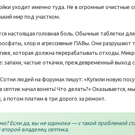
ойки уходит именно туда. Не в огромные очистные с
ький мир под участком.
ется настоящая головная боль. Обычные таблетки дл
осфаты, хлор и агрессивные ПАВы. Они разрушают 
тике, которая должна перерабатывать отходы. Мик
: запахи, частые откачки, преждевременный выход с
 Сотни людей на форумах пишут: «Купили новую пос
в септик начал вонять! Что делать?» Оказывается, м
 а потом платим в три дорого за ремонт.
мо? Если да, вы не одиноки — с такой проблемой ст
 второй владелец септика.