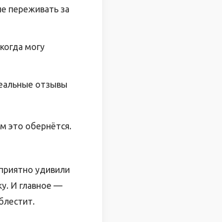
не переживать за
 когда могу
реальные отзывы
м это обернётся.
 приятно удивили
ку. И главное —
блестит.