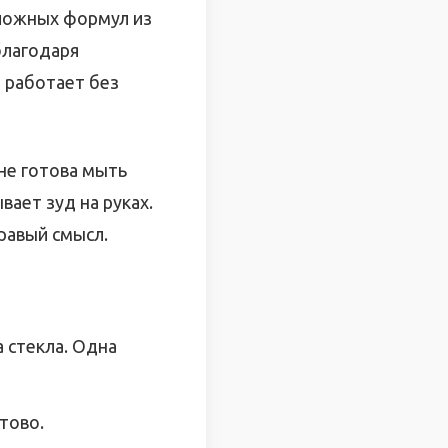
сложных формул из
благодаря
 работает без
не готова мыть
ает зуд на руках.
равый смысл.
 стекла. Одна
отово.