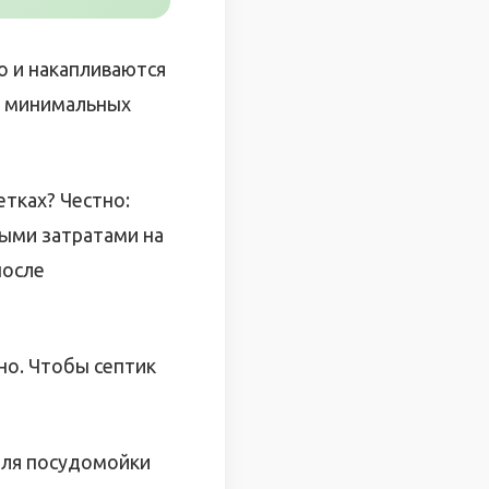
о и накапливаются
 в минимальных
етках? Честно:
ными затратами на
после
но. Чтобы септик
 для посудомойки