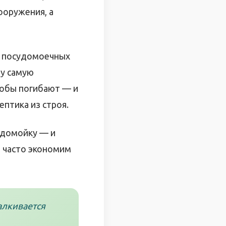
ооружения, а
я посудомоечных
ту самую
робы погибают — и
ептика из строя.
удомойку — и
ы часто экономим
алкивается