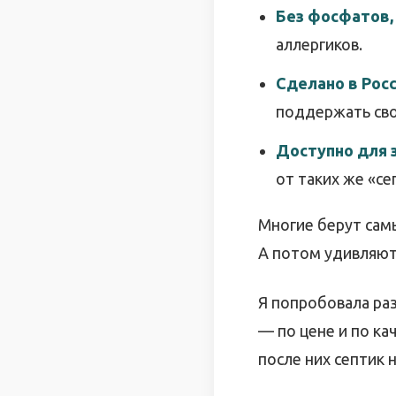
Без фосфатов, 
аллергиков.
Сделано в Рос
поддержать сво
Доступно для з
от таких же «се
Многие берут сам
А потом удивляютс
Я попробовала ра
— по цене и по ка
после них септик 