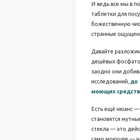
И ведь все мы в п
таблетки для пос
божественную чист
странные ощущени
Давайте разложим 
дешёвых фосфатов
заодно они добив
исследований,
до 
моющих средст
Есть ещё нюанс — 
становятся мутным
стекла — это дейс
само моющее — час