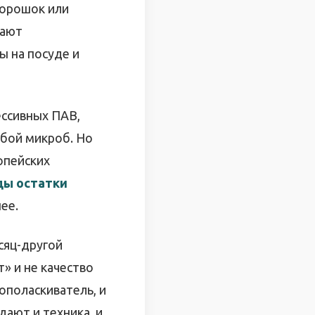
порошок или
щают
ы на посуде и
ессивных ПАВ,
бой микроб. Но
опейских
ды остатки
ее.
сяц-другой
» и не качество
ополаскиватель, и
ают и техника, и