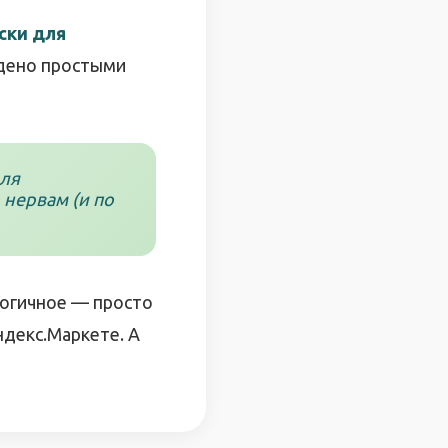
ски для
ждено простыми
для
нервам (и по
 логичное — просто
ндекс.Маркете. А