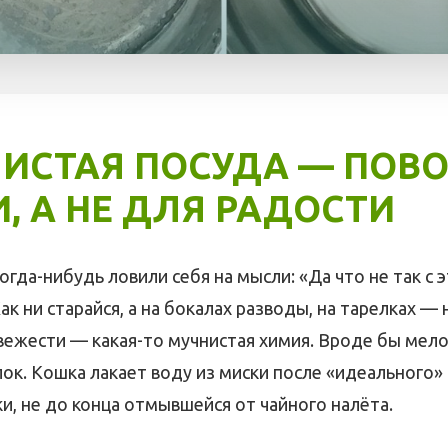
ЧИСТАЯ ПОСУДА — ПОВ
, А НЕ ДЛЯ РАДОСТИ
огда-нибудь ловили себя на мысли: «Да что не так с 
к ни старайся, а на бокалах разводы, на тарелках —
 свежести — какая-то мучнистая химия. Вроде бы мело
лок. Кошка лакает воду из миски после «идеального» 
ки, не до конца отмывшейся от чайного налёта.