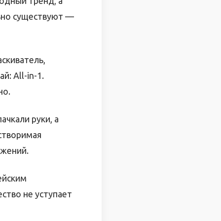
одный тренд, а
льно существуют —
аскиватель,
: All-in-1.
но.
ачкали руки, а
астворимая
ижений.
ейским
ество не уступает