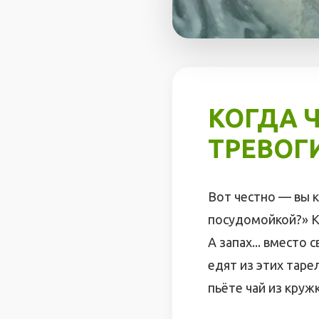
КОГДА 
ТРЕВОГИ
Вот честно — вы к
посудомойкой?» Ка
А запах... вместо
едят из этих таре
пьёте чай из круж