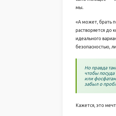
мы.
«А может, брать п
растворяется до к
идеального вариан
безопасностью, л
Но правда так
чтобы посуда 
или фосфатами
забыл о проб
Кажется, это мечт