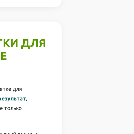
ТКИ ДЛЯ
Е
етке для
результат,
е только