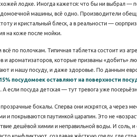
охожей лодке. Иногда кажется: что бы ни выбрал — 
удомоечной машины, всё одно. Производители обе
оту и кристальный блеск, а в реальности — сюрприз
я на коже после мойки.
всё по полочкам. Типичная таблетка состоит из агр
 и ароматизаторов, которые призваны «добить» лю
ают и нашу посуду, и даже здоровье. По данным евр
15% посудомоек оставляют на поверхности посу
в
. А если посуда детская — тут тревога уже посерьёзн
прозрачные бокалы. Сперва они искрятся, а через ме
и и покрываются паутинкой царапин. Это не «возраст
твие дешёвой химии и неправильной воды. И соль, и 
то конфликтуют, создавая жёсткую среду, где страд