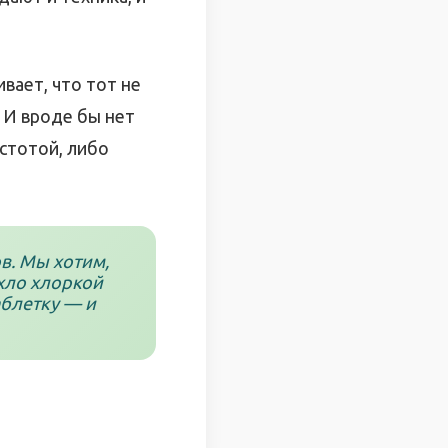
вает, что тот не
 И вроде бы нет
стотой, либо
в. Мы хотим,
ахло хлоркой
аблетку — и