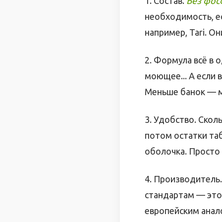
1. Состав.
Без фосф
необходимость, е
например, Tari. О
2. Формула всё в 
моющее... А если в
Меньше банок — м
3. Удобство. Сколь
потом остатки таб
оболочка. Просто
4. Производитель.
стандартам — это 
европейским анало