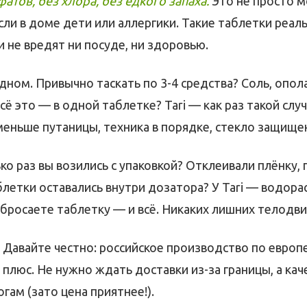
атов, без хлора, без едкого запаха.
Это не просто м
сли в доме дети или аллергики. Такие таблетки реа
ни не вредят ни посуде, ни здоровью.
одном. Привычно таскать по 3-4 средства? Соль, опол
сё это — в одной таблетке? Tari — как раз такой случай
еньше путаницы, техника в порядке, стекло защище
ко раз вы возились с упаковкой? Отклеивали плёнку, п
летки оставались внутри дозатора? У Tari — водор
 бросаете таблетку — и всё. Никаких лишних телодв
 Давайте честно: российское производство по европ
плюс. Не нужно ждать доставки из-за границы, а кач
гам (зато цена приятнее!).