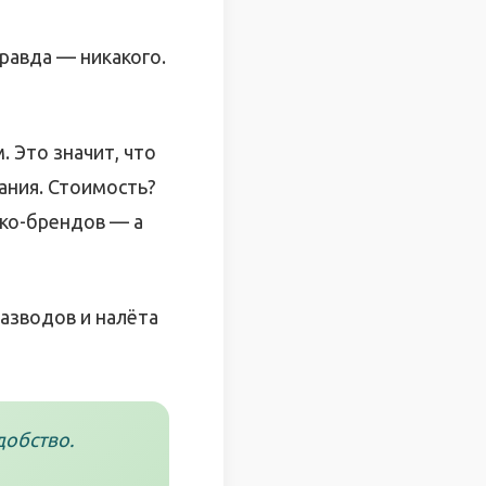
правда — никакого.
. Это значит, что
ания. Стоимость?
эко-брендов — а
 разводов и налёта
добство.