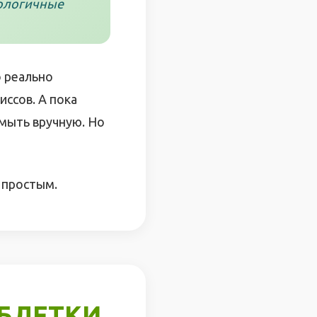
кологичные
о реально
ссов. А пока
 мыть вручную. Но
 простым.
БЛЕТКИ