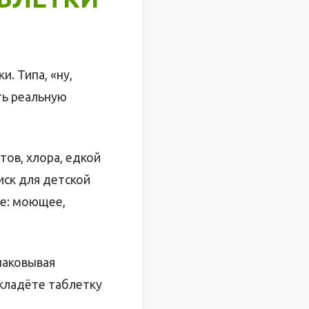
. Типа, «ну,
ть реальную
тов, хлора, едкой
иск для детской
ое: моющее,
спаковывая
кладёте таблетку