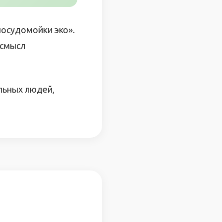
посудомойки эко».
 смысл
альных людей,
Й