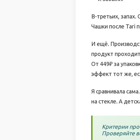
В-третьих, запах. 
Чашки после Tari 
И ещё. Производст
продукт проходит
От 449₽ за упаков
эффект тот же, ес
Я сравнивала сама.
на стекле. А детс
Критерии прос
Проверяйте вс