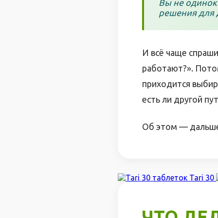
Вы не одинок
решения для 
И всё чаще спраши
работают?». Потом
приходится выбира
есть ли другой пу
Об этом — дальше
Tari 30
ЧТО ДЕ